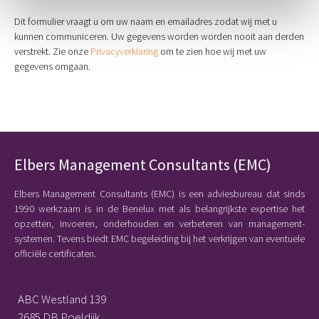
Dit formulier vraagt u om uw naam en emailadres zodat wij met u
kunnen communiceren. Uw gegevens worden worden nooit aan derden
verstrekt. Zie onze
Privacyverklaring
om te zien hoe wij met uw
gegevens omgaan.
Elbers Management Consultants (EMC)
Elbers Management Consultants (EMC) is een adviesbureau dat sinds
1990 werkzaam is in de Benelux met als belangrijkste expertise het
opzetten, invoeren, onderhouden en verbeteren van management-
systemen. Tevens biedt EMC begeleiding bij het verkrijgen van eventuele
officiële certificaten.
ABC Westland 139
2685 DB Poeldijk